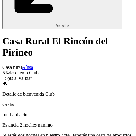
Ampliar
Casa Rural El Rincón del
Pirineo
Casa rural
Aínsa
5
%
descuento Club
+
5
pts al validar
🎁
Detalle de bienvenida Club
Gratis
por habitación
Estancia 2 noches minimo.
Si estás dos noches en nuestro hotel, tendrás una cesta de productos