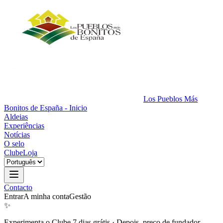
Los Pueblos Más
Bonitos de España - Inicio
Aldeias
Experiências
Notícias
O selo
Clube
Loja
Contacto
Entrar
A minha conta
Gestão
✨
Experimenta o Clube 7 dias grátis
·
Depois, preço de fundador.