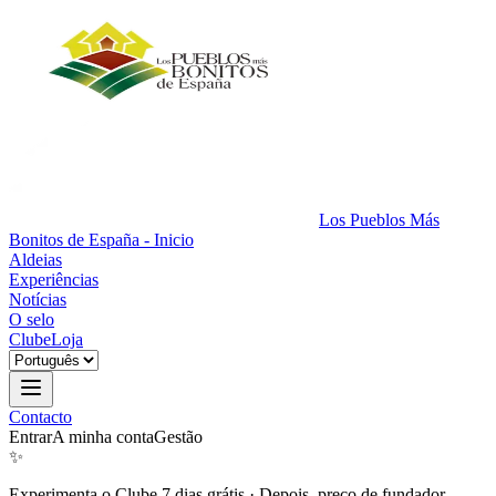
Los Pueblos Más
Bonitos de España - Inicio
Aldeias
Experiências
Notícias
O selo
Clube
Loja
Contacto
Entrar
A minha conta
Gestão
✨
Experimenta o Clube 7 dias grátis
·
Depois, preço de fundador.