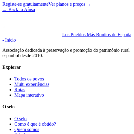
Registe-se gratuitamente
Ver planos e preços
→
←
Back to Aínsa
Los Pueblos Más Bonitos de España
- Inicio
Associação dedicada à preservação e promoção do património rural
espanhol desde 2010.
Explorar
Todos os povos
Multi-experiências
Rotas
Mapa interativo
O selo
O selo
Como é que é obtido?
Quem somos