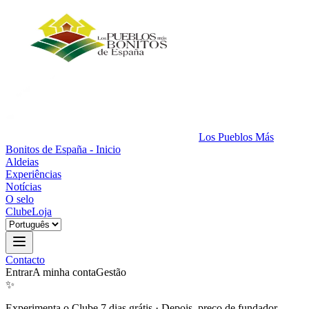
Los Pueblos Más
Bonitos de España - Inicio
Aldeias
Experiências
Notícias
O selo
Clube
Loja
Contacto
Entrar
A minha conta
Gestão
✨
Experimenta o Clube 7 dias grátis
·
Depois, preço de fundador.