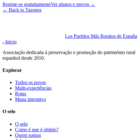
Registe-se gratuitamente
Ver planos e preços
→
←
Back to Tazones
Los Pueblos Más Bonitos de España
- Inicio
Associação dedicada à preservação e promoção do património rural
espanhol desde 2010.
Explorar
Todos os povos
Multi-experiências
Rotas
Mapa interativo
O selo
O selo
Como é que é obtido?
Quem somos