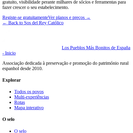
gratuito, visibilidade perante milhares de sócios e ferramentas para
fazer crescer o seu estabelecimento.
Registe-se gratuitamente
Ver planos e preços
→
←
Back to Sos del Rey Católico
Los Pueblos Más Bonitos de España
- Inicio
Associação dedicada à preservação e promoção do património rural
espanhol desde 2010.
Explorar
Todos os povos
Multi-experiências
Rotas
Mapa interativo
O selo
O selo