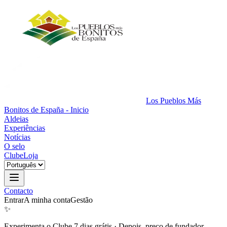
Los Pueblos Más
Bonitos de España - Inicio
Aldeias
Experiências
Notícias
O selo
Clube
Loja
Contacto
Entrar
A minha conta
Gestão
✨
Experimenta o Clube 7 dias grátis
·
Depois, preço de fundador.