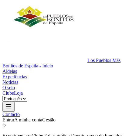
Los Pueblos Más
Bonitos de España - Inicio
Aldeias
Experiências
Notícias
O selo
Clube
Loja
Contacto
Entrar
A minha conta
Gestão
✨
Experimenta o Clube 7 dias grátis
·
Depois, preço de fundador.