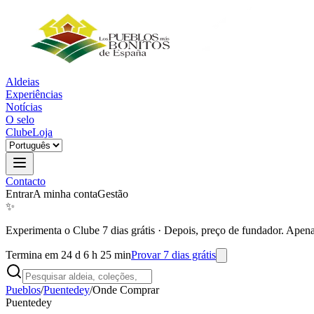
Aldeias
Experiências
Notícias
O selo
Clube
Loja
Contacto
Entrar
A minha conta
Gestão
✨
Experimenta o Clube 7 dias grátis
·
Depois, preço de fundador. Apena
Termina em 24 d 6 h 25 min
Provar 7 dias grátis
Pueblos
/
Puentedey
/
Onde Comprar
Puentedey