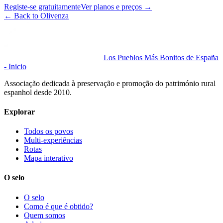
Registe-se gratuitamente
Ver planos e preços
→
←
Back to Olivenza
Los Pueblos Más Bonitos de España
- Inicio
Associação dedicada à preservação e promoção do património rural
espanhol desde 2010.
Explorar
Todos os povos
Multi-experiências
Rotas
Mapa interativo
O selo
O selo
Como é que é obtido?
Quem somos