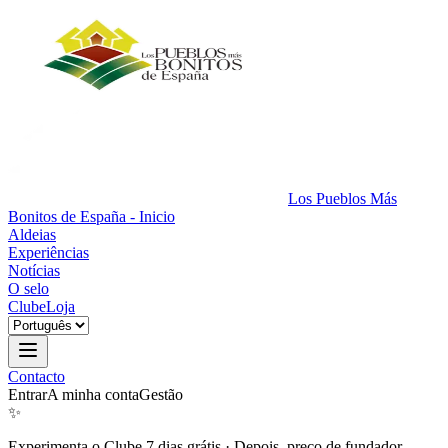
Los Pueblos Más
Bonitos de España - Inicio
Aldeias
Experiências
Notícias
O selo
Clube
Loja
Contacto
Entrar
A minha conta
Gestão
✨
Experimenta o Clube 7 dias grátis
·
Depois, preço de fundador.