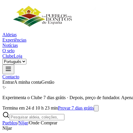
Aldeias
Experiências
Notícias
O selo
Clube
Loja
Contacto
Entrar
A minha conta
Gestão
✨
Experimenta o Clube 7 dias grátis
·
Depois, preço de fundador. Apena
Termina em 24 d 10 h 23 min
Provar 7 dias grátis
Pueblos
/
Níjar
/
Onde Comprar
Níjar