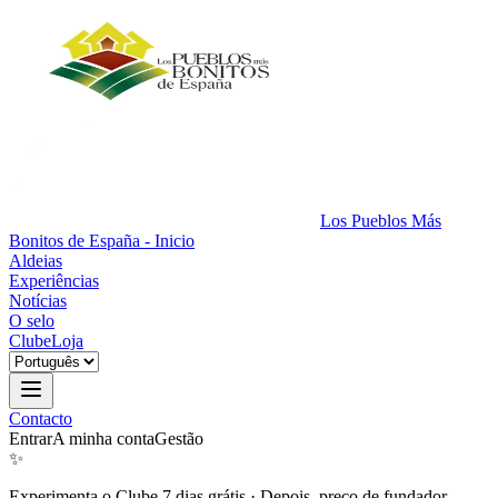
Los Pueblos Más
Bonitos de España - Inicio
Aldeias
Experiências
Notícias
O selo
Clube
Loja
Contacto
Entrar
A minha conta
Gestão
✨
Experimenta o Clube 7 dias grátis
·
Depois, preço de fundador.