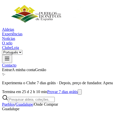
Aldeias
Experiências
Notícias
O selo
Clube
Loja
Contacto
Entrar
A minha conta
Gestão
✨
Experimenta o Clube 7 dias grátis
·
Depois, preço de fundador. Apena
Termina em 25 d 2 h 10 min
Provar 7 dias grátis
Pueblos
/
Guadalupe
/
Onde Comprar
Guadalupe