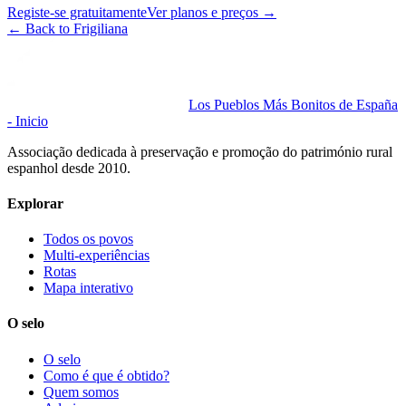
Registe-se gratuitamente
Ver planos e preços
→
←
Back to Frigiliana
Los Pueblos Más Bonitos de España
- Inicio
Associação dedicada à preservação e promoção do património rural
espanhol desde 2010.
Explorar
Todos os povos
Multi-experiências
Rotas
Mapa interativo
O selo
O selo
Como é que é obtido?
Quem somos