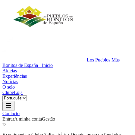
Los Pueblos Más
Bonitos de España - Inicio
Aldeias
Experiências
Notícias
O selo
Clube
Loja
Contacto
Entrar
A minha conta
Gestão
✨
Experimenta o Clube 7 dias grátis
·
Depois, preço de fundador.