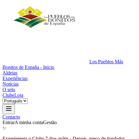
Los Pueblos Más
Bonitos de España - Inicio
Aldeias
Experiências
Notícias
O selo
Clube
Loja
Contacto
Entrar
A minha conta
Gestão
✨
Experimenta o Clube 7 dias grátis
·
Depois, preço de fundador.