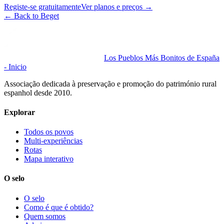
Registe-se gratuitamente
Ver planos e preços
→
←
Back to Beget
Los Pueblos Más Bonitos de España
- Inicio
Associação dedicada à preservação e promoção do património rural
espanhol desde 2010.
Explorar
Todos os povos
Multi-experiências
Rotas
Mapa interativo
O selo
O selo
Como é que é obtido?
Quem somos