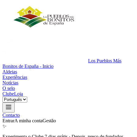
Los Pueblos Más
Bonitos de España - Inicio
Aldeias
Experiências
Notícias
O selo
Clube
Loja
Contacto
Entrar
A minha conta
Gestão
✨
Experimenta o Clube 7 dias grátis
·
Depois, preço de fundador.