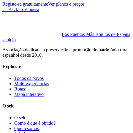
Registe-se gratuitamente
Ver planos e preços
→
←
Back to Vinuesa
Los Pueblos Más Bonitos de España
- Inicio
Associação dedicada à preservação e promoção do património rural
espanhol desde 2010.
Explorar
Todos os povos
Multi-experiências
Rotas
Mapa interativo
O selo
O selo
Como é que é obtido?
Quem somos