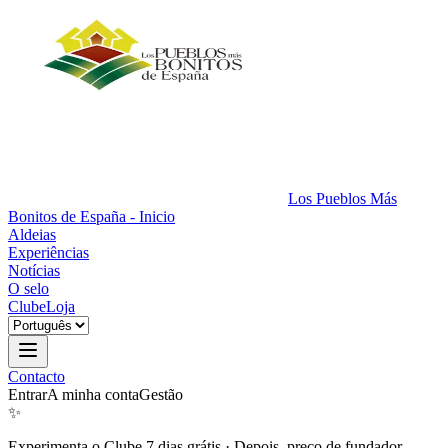
Los Pueblos Más
Bonitos de España - Inicio
Aldeias
Experiências
Notícias
O selo
Clube
Loja
Contacto
Entrar
A minha conta
Gestão
✨
Experimenta o Clube 7 dias grátis
·
Depois, preço de fundador.