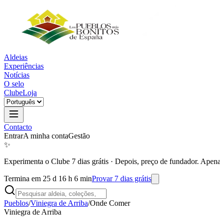
Aldeias
Experiências
Notícias
O selo
Clube
Loja
Contacto
Entrar
A minha conta
Gestão
✨
Experimenta o Clube 7 dias grátis
·
Depois, preço de fundador. Apena
Termina em 25 d 16 h 6 min
Provar 7 dias grátis
Pueblos
/
Viniegra de Arriba
/
Onde Comer
Viniegra de Arriba