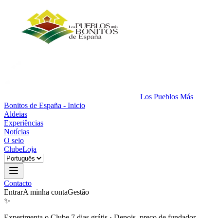
Los Pueblos Más
Bonitos de España - Inicio
Aldeias
Experiências
Notícias
O selo
Clube
Loja
Contacto
Entrar
A minha conta
Gestão
✨
Experimenta o Clube 7 dias grátis
·
Depois, preço de fundador.