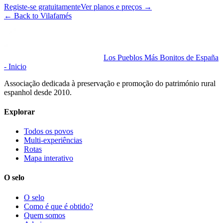
Registe-se gratuitamente
Ver planos e preços
→
←
Back to Vilafamés
Los Pueblos Más Bonitos de España
- Inicio
Associação dedicada à preservação e promoção do património rural
espanhol desde 2010.
Explorar
Todos os povos
Multi-experiências
Rotas
Mapa interativo
O selo
O selo
Como é que é obtido?
Quem somos