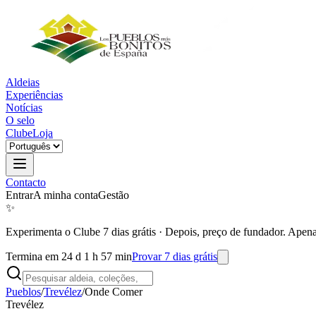
Aldeias
Experiências
Notícias
O selo
Clube
Loja
Contacto
Entrar
A minha conta
Gestão
✨
Experimenta o Clube 7 dias grátis
·
Depois, preço de fundador. Apena
Termina em 24 d 1 h 57 min
Provar 7 dias grátis
Pueblos
/
Trevélez
/
Onde Comer
Trevélez