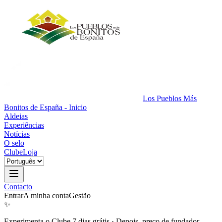
Los Pueblos Más
Bonitos de España - Inicio
Aldeias
Experiências
Notícias
O selo
Clube
Loja
Contacto
Entrar
A minha conta
Gestão
✨
Experimenta o Clube 7 dias grátis
·
Depois, preço de fundador.