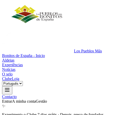
Los Pueblos Más
Bonitos de España - Inicio
Aldeias
Experiências
Notícias
O selo
Clube
Loja
Contacto
Entrar
A minha conta
Gestão
✨
Experimenta o Clube 7 dias grátis
·
Depois, preço de fundador.