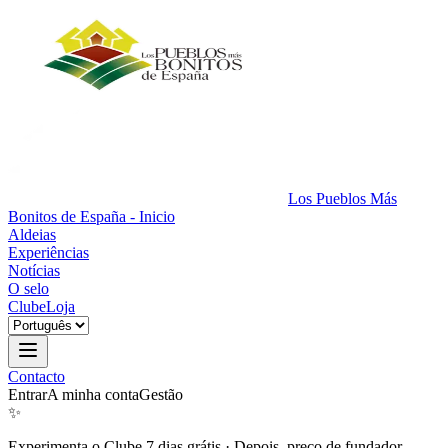
Los Pueblos Más
Bonitos de España - Inicio
Aldeias
Experiências
Notícias
O selo
Clube
Loja
Contacto
Entrar
A minha conta
Gestão
✨
Experimenta o Clube 7 dias grátis
·
Depois, preço de fundador.