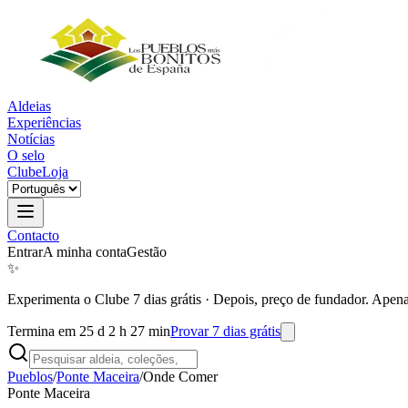
Aldeias
Experiências
Notícias
O selo
Clube
Loja
Contacto
Entrar
A minha conta
Gestão
✨
Experimenta o Clube 7 dias grátis
·
Depois, preço de fundador. Apena
Termina em 25 d 2 h 27 min
Provar 7 dias grátis
Pueblos
/
Ponte Maceira
/
Onde Comer
Ponte Maceira