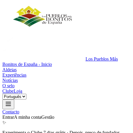
Los Pueblos Más
Bonitos de España - Inicio
Aldeias
Experiências
Notícias
O selo
Clube
Loja
Contacto
Entrar
A minha conta
Gestão
✨
Experimenta o Clube 7 dias grátis
·
Depois, preço de fundador.