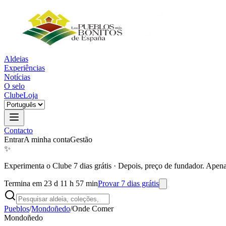
Aldeias
Experiências
Notícias
O selo
Clube
Loja
Contacto
Entrar
A minha conta
Gestão
✨
Experimenta o Clube 7 dias grátis
·
Depois, preço de fundador. Apena
Termina em 23 d 11 h 57 min
Provar 7 dias grátis
Pueblos
/
Mondoñedo
/
Onde Comer
Mondoñedo