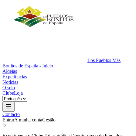
Los Pueblos Más
Bonitos de España - Inicio
Aldeias
Experiências
Notícias
O selo
Clube
Loja
Contacto
Entrar
A minha conta
Gestão
✨
Experimenta o Clube 7 dias grátis
·
Depois, preço de fundador.