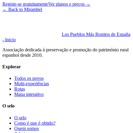
Registe-se gratuitamente
Ver planos e preços
→
←
Back to Mirambel
Los Pueblos Más Bonitos de España
- Inicio
Associação dedicada à preservação e promoção do património rural
espanhol desde 2010.
Explorar
Todos os povos
Multi-experiências
Rotas
Mapa interativo
O selo
O selo
Como é que é obtido?
Quem somos