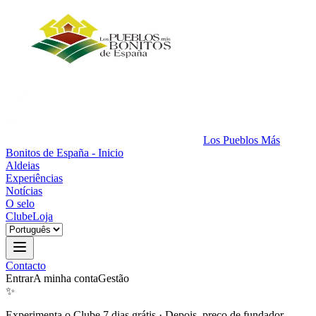
Los Pueblos Más
Bonitos de España - Inicio
Aldeias
Experiências
Notícias
O selo
Clube
Loja
Contacto
Entrar
A minha conta
Gestão
✨
Experimenta o Clube 7 dias grátis
·
Depois, preço de fundador.