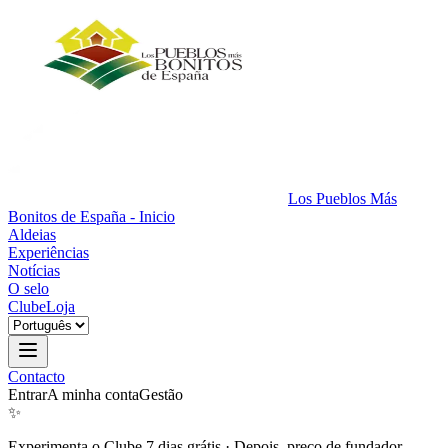
Los Pueblos Más
Bonitos de España - Inicio
Aldeias
Experiências
Notícias
O selo
Clube
Loja
Contacto
Entrar
A minha conta
Gestão
✨
Experimenta o Clube 7 dias grátis
·
Depois, preço de fundador.