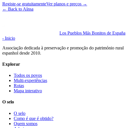
Registe-se gratuitamente
Ver planos e preços
→
←
Back to Aínsa
Los Pueblos Más Bonitos de España
- Inicio
Associação dedicada à preservação e promoção do património rural
espanhol desde 2010.
Explorar
Todos os povos
Multi-experiências
Rotas
Mapa interativo
O selo
O selo
Como é que é obtido?
Quem somos