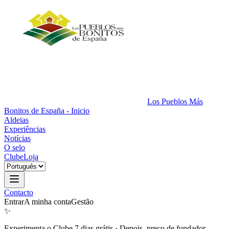
Los Pueblos Más
Bonitos de España - Inicio
Aldeias
Experiências
Notícias
O selo
Clube
Loja
Contacto
Entrar
A minha conta
Gestão
✨
Experimenta o Clube 7 dias grátis
·
Depois, preço de fundador.