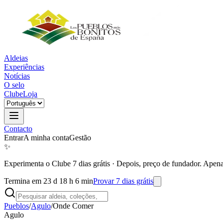
Aldeias
Experiências
Notícias
O selo
Clube
Loja
Contacto
Entrar
A minha conta
Gestão
✨
Experimenta o Clube 7 dias grátis
·
Depois, preço de fundador. Apena
Termina em 23 d 18 h 6 min
Provar 7 dias grátis
Pueblos
/
Agulo
/
Onde Comer
Agulo