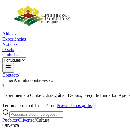
Aldeias
Experiências
Notícias
O selo
Clube
Loja
Contacto
Entrar
A minha conta
Gestão
✨
Experimenta o Clube 7 dias grátis
·
Depois, preço de fundador. Apena
Termina em 25 d 15 h 14 min
Provar 7 dias grátis
Pueblos
/
Olivenza
/
Cultura
Olivenza