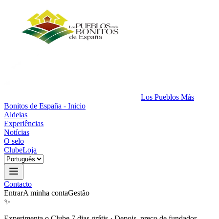
Los Pueblos Más
Bonitos de España - Inicio
Aldeias
Experiências
Notícias
O selo
Clube
Loja
Contacto
Entrar
A minha conta
Gestão
✨
Experimenta o Clube 7 dias grátis
·
Depois, preço de fundador.