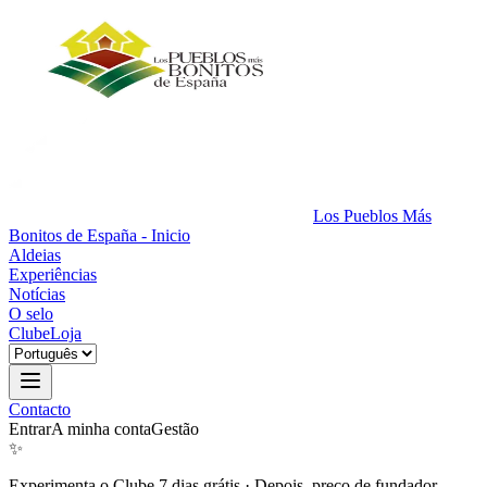
Los Pueblos Más
Bonitos de España - Inicio
Aldeias
Experiências
Notícias
O selo
Clube
Loja
Contacto
Entrar
A minha conta
Gestão
✨
Experimenta o Clube 7 dias grátis
·
Depois, preço de fundador.