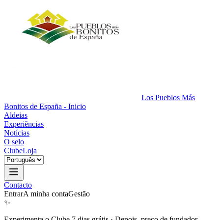
Los Pueblos Más
Bonitos de España - Inicio
Aldeias
Experiências
Notícias
O selo
Clube
Loja
Contacto
Entrar
A minha conta
Gestão
✨
Experimenta o Clube 7 dias grátis
·
Depois, preço de fundador.