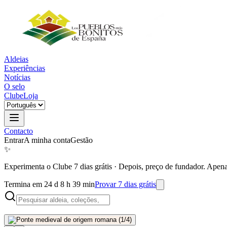
Aldeias
Experiências
Notícias
O selo
Clube
Loja
Contacto
Entrar
A minha conta
Gestão
✨
Experimenta o Clube 7 dias grátis
·
Depois, preço de fundador. Apena
Termina em 24 d 8 h 39 min
Provar 7 dias grátis