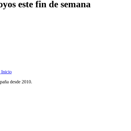
oyos
este fin de semana
Inicio
spaña desde 2010.