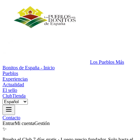
Los Pueblos Más
Bonitos de España - Inicio
Pueblos
Experiencias
Actualidad
El sello
Club
Tienda
Contacto
Entrar
Mi cuenta
Gestión
✨
Prueba el Club 7 días gratis
·
Luego precio fundador. Solo hasta el