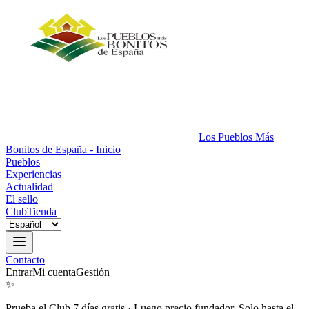
Los Pueblos Más
Bonitos de España - Inicio
Pueblos
Experiencias
Actualidad
El sello
Club
Tienda
Contacto
Entrar
Mi cuenta
Gestión
✨
Prueba el Club 7 días gratis
·
Luego precio fundador. Solo hasta el