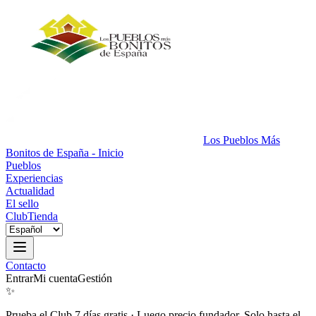
Los Pueblos Más
Bonitos de España - Inicio
Pueblos
Experiencias
Actualidad
El sello
Club
Tienda
Contacto
Entrar
Mi cuenta
Gestión
✨
Prueba el Club 7 días gratis
·
Luego precio fundador. Solo hasta el