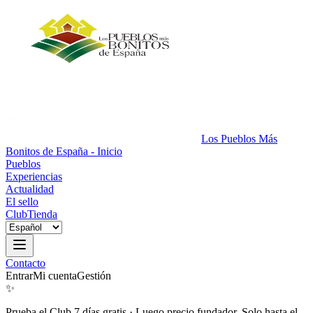
Los Pueblos Más
Bonitos de España - Inicio
Pueblos
Experiencias
Actualidad
El sello
Club
Tienda
Contacto
Entrar
Mi cuenta
Gestión
✨
Prueba el Club 7 días gratis
·
Luego precio fundador. Solo hasta el