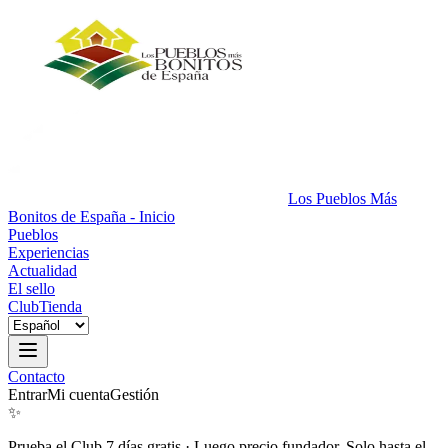
Los Pueblos Más
Bonitos de España - Inicio
Pueblos
Experiencias
Actualidad
El sello
Club
Tienda
Contacto
Entrar
Mi cuenta
Gestión
✨
Prueba el Club 7 días gratis
·
Luego precio fundador. Solo hasta el