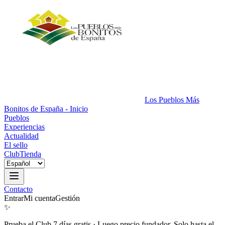
Los Pueblos Más
Bonitos de España - Inicio
Pueblos
Experiencias
Actualidad
El sello
Club
Tienda
Contacto
Entrar
Mi cuenta
Gestión
✨
Prueba el Club 7 días gratis
·
Luego precio fundador. Solo hasta el