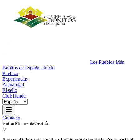
Los Pueblos Más
Bonitos de España - Inicio
Pueblos
Experiencias
Actualidad
El sello
Club
Tienda
Contacto
Entrar
Mi cuenta
Gestión
✨
Prueba el Club 7 días gratis
·
Luego precio fundador. Solo hasta el