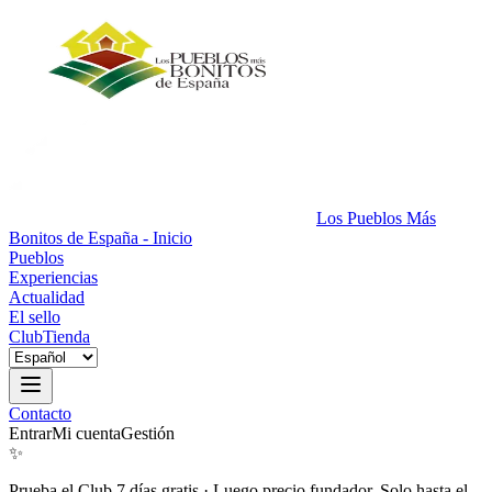
Los Pueblos Más
Bonitos de España - Inicio
Pueblos
Experiencias
Actualidad
El sello
Club
Tienda
Contacto
Entrar
Mi cuenta
Gestión
✨
Prueba el Club 7 días gratis
·
Luego precio fundador. Solo hasta el