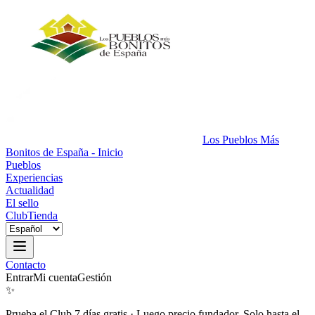
Los Pueblos Más
Bonitos de España - Inicio
Pueblos
Experiencias
Actualidad
El sello
Club
Tienda
Contacto
Entrar
Mi cuenta
Gestión
✨
Prueba el Club 7 días gratis
·
Luego precio fundador. Solo hasta el