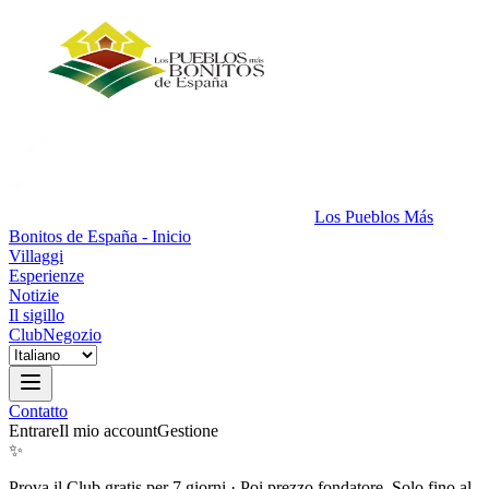
Los Pueblos Más
Bonitos de España - Inicio
Villaggi
Esperienze
Notizie
Il sigillo
Club
Negozio
Contatto
Entrare
Il mio account
Gestione
✨
Prova il Club gratis per 7 giorni
·
Poi prezzo fondatore. Solo fino al