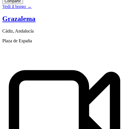
Compartir
Vedi il borgo
→
Grazalema
Cádiz
,
Andalucía
Plaza de España