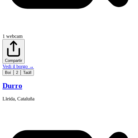
1
webcam
Compartir
Vedi il borgo
→
Boí
2
Taüll
Durro
Lleida
,
Cataluña