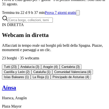
31 agosto.
Termina tra 22 d 9 h 37 min
Prova 7 giorni gratis
IN DIRETTA
Webcam in diretta
Affacciati in tempo reale sui borghi più belli della Spagna. Piazze,
monumenti e paesaggi a un clic.
23
borghi
·
35
webcams
Tutti
(
23
)
Andalucía
(
3
)
Aragón
(
4
)
Cantabria
(
3
)
Castilla y León
(
2
)
Cataluña
(
1
)
Comunidad Valenciana
(
4
)
Islas Baleares
(
1
)
La Rioja
(
1
)
Principado de Asturias
(
4
)
Aínsa
Huesca
,
Aragón
Plaza Mayor