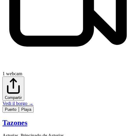
1
webcam
Compartir
Vedi il borgo
→
Puerto
Playa
Tazones
Asturias
,
Principado de Asturias