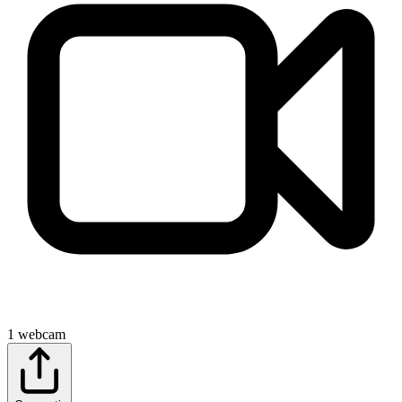
1
webcam