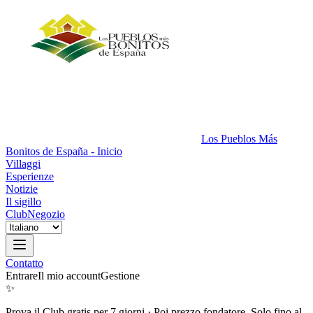
Los Pueblos Más
Bonitos de España - Inicio
Villaggi
Esperienze
Notizie
Il sigillo
Club
Negozio
Contatto
Entrare
Il mio account
Gestione
✨
Prova il Club gratis per 7 giorni
·
Poi prezzo fondatore. Solo fino al