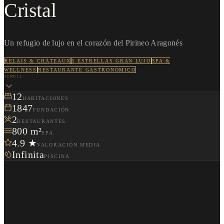
Cristal
Un refugio de lujo en el corazón del Pirineo Aragonés
RELAIS & CHÂTEAUX
5 ESTRELLAS GRAN LUJO
SPA &
WELLNESS
RESTAURANTE GASTRONÓMICO
SCROLL
12
HABITACIONES
1847
FUNDACIÓN
2
RESTAURANTES
800 m²
SPA
4.9 ★
VALORACIÓN MEDIA
Infinita
PISCINA