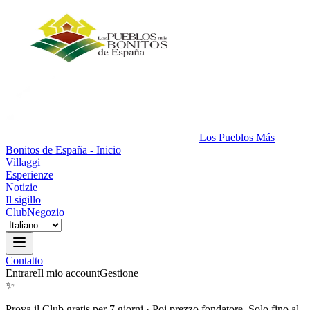
Los Pueblos Más
Bonitos de España - Inicio
Villaggi
Esperienze
Notizie
Il sigillo
Club
Negozio
Contatto
Entrare
Il mio account
Gestione
✨
Prova il Club gratis per 7 giorni
·
Poi prezzo fondatore. Solo fino al