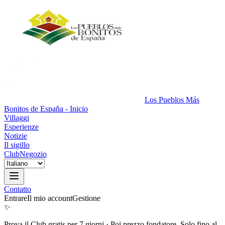
Los Pueblos Más
Bonitos de España - Inicio
Villaggi
Esperienze
Notizie
Il sigillo
Club
Negozio
Contatto
Entrare
Il mio account
Gestione
✨
Prova il Club gratis per 7 giorni
·
Poi prezzo fondatore. Solo fino al