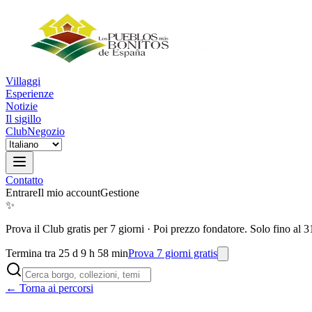
Villaggi
Esperienze
Notizie
Il sigillo
Club
Negozio
Contatto
Entrare
Il mio account
Gestione
✨
Prova il Club gratis per 7 giorni
·
Poi prezzo fondatore. Solo fino al 3
Termina tra 25 d 9 h 58 min
Prova 7 giorni gratis
← Torna ai percorsi