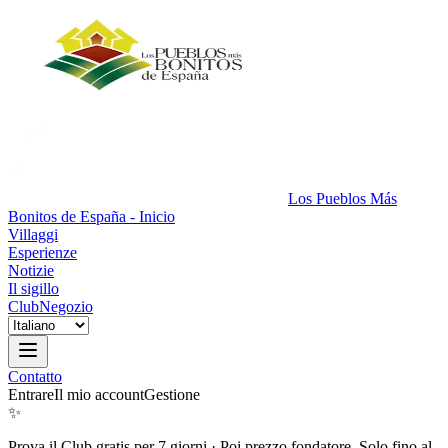
Los Pueblos Más
Bonitos de España - Inicio
Villaggi
Esperienze
Notizie
Il sigillo
Club
Negozio
Contatto
Entrare
Il mio account
Gestione
✨
Prova il Club gratis per 7 giorni
·
Poi prezzo fondatore. Solo fino al